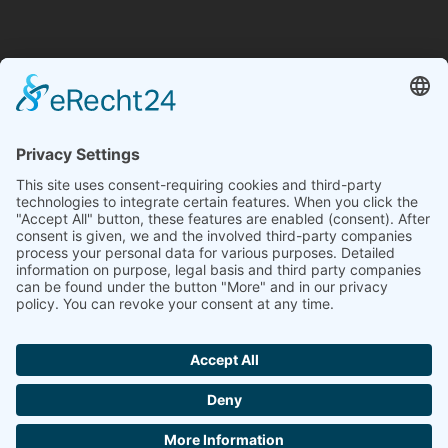
FoBe Fenster und Türen
Hochstraße 20
56242 Ellenhausen
Telefon: 0162 4936393
info@fobefenster.de
Sie haben Fragen?
Wir
sind bei WhatsApp