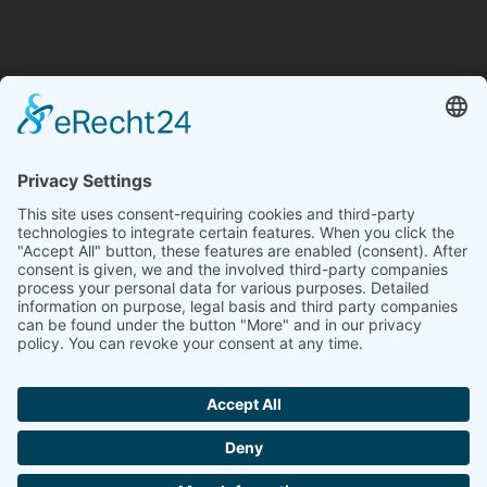
FoBe Fenster und Türen
Hochstraße 20
56242 Ellenhausen
Telefon: 0162 4936393
info@fobefenster.de
Sie haben Fragen?
Wir